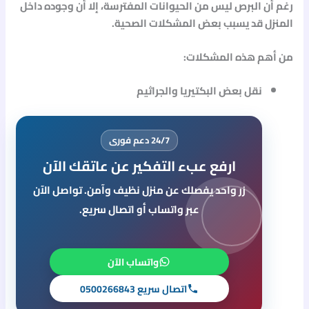
رغم أن البرص ليس من الحيوانات المفترسة، إلا أن وجوده داخل
المنزل قد يسبب بعض المشكلات الصحية.
من أهم هذه المشكلات:
نقل بعض البكتيريا والجراثيم
24/7 دعم فورى
ارفع عبء التفكير عن عاتقك الآن
زر واحد يفصلك عن منزل نظيف وآمن. تواصل الآن
عبر واتساب أو اتصال سريع.
واتساب الآن
اتصال سريع 0500266843