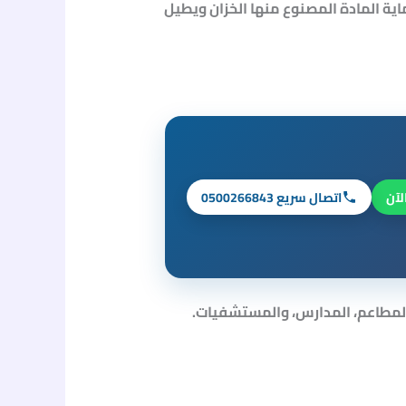
ماية المادة المصنوع منها الخزان ويطيل
لآن
اتصال سريع 0500266843
كالمطاعم، المدارس، والمستشفيات.