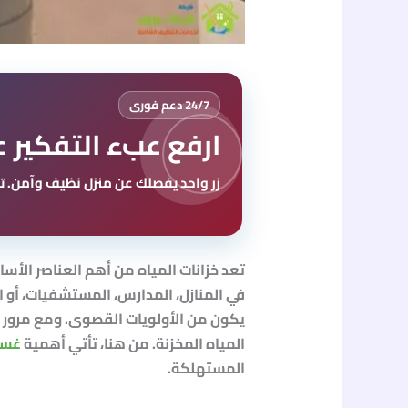
24/7 دعم فورى
ارفع عبء التفكير ع
زر واحد يفصلك عن منزل نظيف وآمن. تو
تعد خزانات المياه من أهم العناصر الأس
في المنازل، المدارس، المستشفيات، أو ا
يكون من الأولويات القصوى.
ومع مرور ا
المياه المخزنة. من هنا، تأتي أهمية
غسيل
المستهلكة.