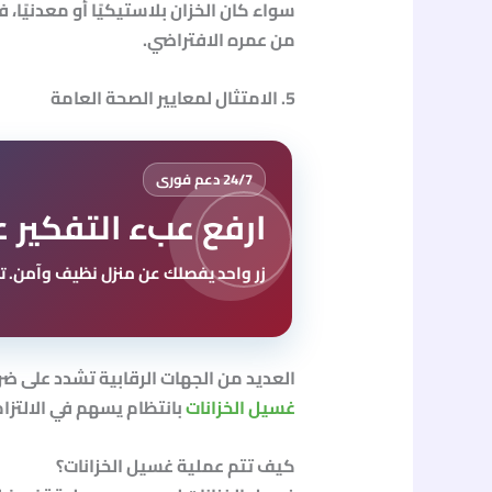
سواء كان الخزان بلاستيكيًا أو معدنيًا،
من عمره الافتراضي.
5. الامتثال لمعايير الصحة العامة
24/7 دعم فورى
ارفع عبء التفكير ع
زر واحد يفصلك عن منزل نظيف وآمن. تو
العديد من الجهات الرقابية تشدد على ضر
غسيل الخزانات
بانتظام يسهم في الالتزام
كيف تتم عملية غسيل الخزانات؟